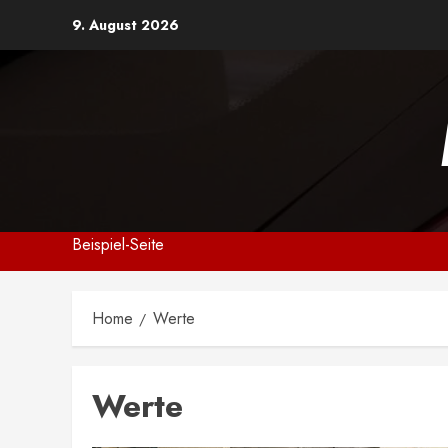
Skip
9. August 2026
to
content
Beispiel-Seite
Home
Werte
Werte