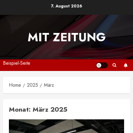
Skip
7. August 2026
to
content
MIT ZEITUNG
Beispiel-Seite
Home
2025
März
Monat:
März 2025