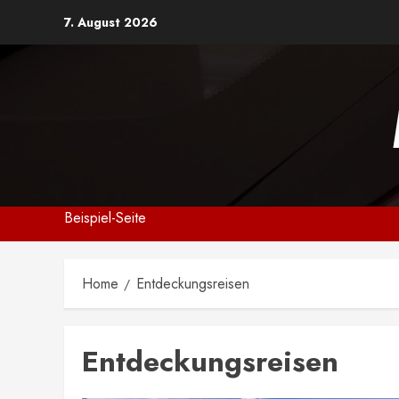
Skip
7. August 2026
to
content
Beispiel-Seite
Home
Entdeckungsreisen
Entdeckungsreisen